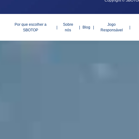
Copyright © SBOTOP.
Por que escolher a
Sobre
Jogo
Blog
SBOTOP
nós
Responsável