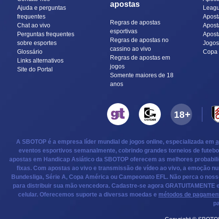
apostas
Ajuda e perguntas
Leag
frequentes
Apost
Regras de apostas
Chat ao vivo
Apost
esportivas
Perguntas frequentes
Apost
Regras de apostas no
sobre esportes
Jogos
cassino ao vivo
Glossário
Copa 
Regras de apostas em
Links alternativos
jogos
Site do Portal
Somente maiores de 18
anos
A SBOTOP é a empresa líder mundial de jogos online, especializada em
a
eventos esportivos semanalmente, cobrindo grandes torneios de futebol, r
apostas em Handicap Asiático da SBOTOP oferecem as melhores probabili
fixas. Com apostas ao vivo e transmissão de vídeo ao vivo, a emoção nu
Bundesliga, Série A, Copa América ou Campeonato EFL. Não perca o nos
para distribuir sua mão vencedora. Cadastre-se agora GRATUITAMENTE e a
celular. Oferecemos suporte a diversas moedas e
métodos de pagamen
pa